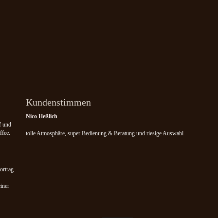
Kundenstimmen
Nico Heßlich
f und
ffee.
tolle Atmosphäre, super Bedienung & Beratung und riesige Auswahl
ortrag
iner